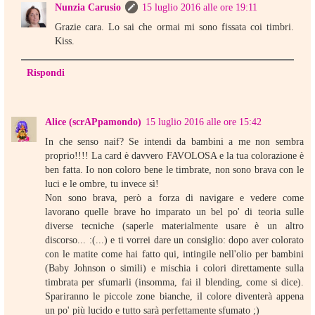
Nunzia Carusio
15 luglio 2016 alle ore 19:11
Grazie cara. Lo sai che ormai mi sono fissata coi timbri.
Kiss.
Rispondi
Alice (scrAPpamondo)
15 luglio 2016 alle ore 15:42
In che senso naif? Se intendi da bambini a me non sembra
proprio!!!! La card è davvero FAVOLOSA e la tua colorazione è
ben fatta. Io non coloro bene le timbrate, non sono brava con le
luci e le ombre, tu invece sì!
Non sono brava, però a forza di navigare e vedere come
lavorano quelle brave ho imparato un bel po' di teoria sulle
diverse tecniche (saperle materialmente usare è un altro
discorso... :(...) e ti vorrei dare un consiglio: dopo aver colorato
con le matite come hai fatto qui, intingile nell'olio per bambini
(Baby Johnson o simili) e mischia i colori direttamente sulla
timbrata per sfumarli (insomma, fai il blending, come si dice).
Spariranno le piccole zone bianche, il colore diventerà appena
un po' più lucido e tutto sarà perfettamente sfumato ;)